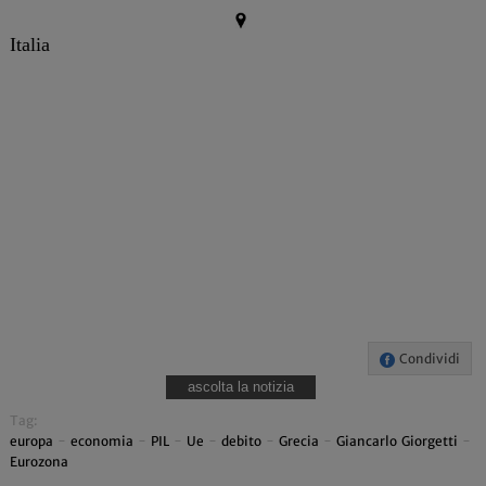
Italia
Condividi
ascolta la notizia
Tag:
europa
-
economia
-
PIL
-
Ue
-
debito
-
Grecia
-
Giancarlo Giorgetti
-
Eurozona