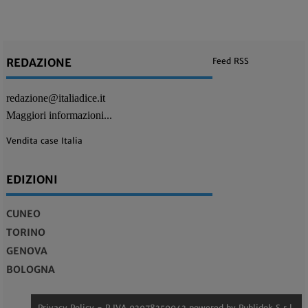
REDAZIONE
Feed RSS
redazione@italiadice.it
Maggiori informazioni...
Vendita case Italia
EDIZIONI
CUNEO
TORINO
GENOVA
BOLOGNA
Privacy Policy
- P.IVA 03978350043 powered by
Publidok S.r.l.