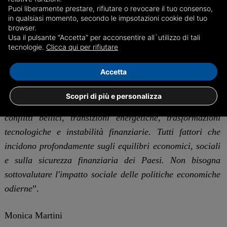
delle finanze Giancarlo Giorgetti, che ha invitato ad
Puoi liberamente prestare, rifiutare o revocare il tuo consenso,
affrontare la nuova fase economica con “
prudenza e senso
in qualsiasi momento, secondo le impsotazioni cookie del tuo
browser.
di responsabilità
”, ma anche aprendosi a “
soluzioni
Usa il pulsante “Accetta” per acconsentire all`utilizzo di tali
innovative e realistiche, senza preconcetti o ideologie fini
tecnologie.
Clicca qui per rifiutare
a se stessi
”. Il ministro ha inoltre sottolineato come non si
Accetta
possa ignorare l’impatto sociale dei cambiamenti in corso
nell’economia globale: “
Viviamo in un'epoca complessa,
Scopri di più e personalizza
segnata da tensioni geopolitiche, guerre commerciali,
conflitti bellici, transizioni energetiche, trasformazioni
tecnologiche e instabilità finanziarie. Tutti fattori che
incidono profondamente sugli equilibri economici, sociali
e sulla sicurezza finanziaria dei Paesi. Non bisogna
sottovalutare l'impatto sociale delle politiche economiche
odierne
”.
Monica Martini