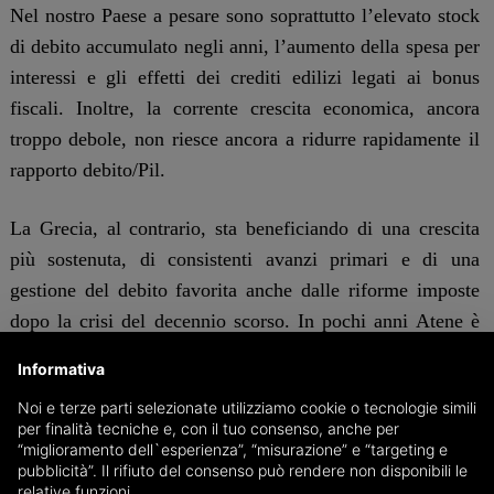
Nel nostro Paese a pesare sono soprattutto l’elevato stock
di debito accumulato negli anni, l’aumento della spesa per
interessi e gli effetti dei crediti edilizi legati ai bonus
fiscali. Inoltre, la corrente crescita economica, ancora
troppo debole, non riesce ancora a ridurre rapidamente il
rapporto debito/Pil.
La Grecia, al contrario, sta beneficiando di una crescita
più sostenuta, di consistenti avanzi primari e di una
gestione del debito favorita anche dalle riforme imposte
dopo la crisi del decennio scorso. In pochi anni Atene è
riuscita a ridurre drasticamente il peso del debito,
Informativa
migliorando la propria credibilità sui mercati
Noi e terze parti selezionate utilizziamo cookie o tecnologie simili
internazionali.
per finalità tecniche e, con il tuo consenso, anche per
“miglioramento dell`esperienza”, “misurazione” e “targeting e
pubblicità”. Il rifiuto del consenso può rendere non disponibili le
Sul tema è intervenuto anche il ministro dell’economia e
relative funzioni.